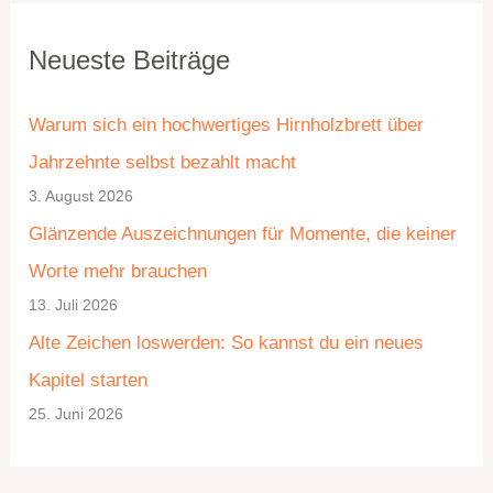
K
A
Neueste Beiträge
a
r
t
c
Warum sich ein hochwertiges Hirnholzbrett über
e
h
Jahrzehnte selbst bezahlt macht
g
i
3. August 2026
o
v
Glänzende Auszeichnungen für Momente, die keiner
r
Worte mehr brauchen
i
13. Juli 2026
e
Alte Zeichen loswerden: So kannst du ein neues
n
Kapitel starten
25. Juni 2026