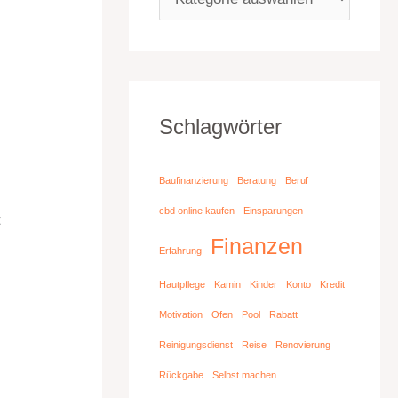
Schlagwörter
Baufinanzierung
Beratung
Beruf
cbd online kaufen
Einsparungen
t
Finanzen
Erfahrung
Hautpflege
Kamin
Kinder
Konto
Kredit
Motivation
Ofen
Pool
Rabatt
Reinigungsdienst
Reise
Renovierung
Rückgabe
Selbst machen