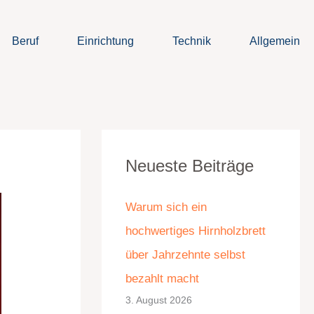
Beruf
Einrichtung
Technik
Allgemein
K
A
Neueste Beiträge
a
r
t
c
Warum sich ein
e
h
hochwertiges Hirnholzbrett
g
i
über Jahrzehnte selbst
o
v
bezahlt macht
r
3. August 2026
i