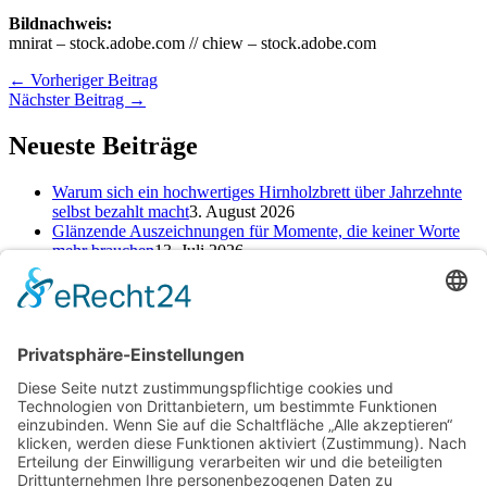
Bildnachweis:
mnirat – stock.adobe.com // chiew – stock.adobe.com
←
Vorheriger Beitrag
Nächster Beitrag
→
Neueste Beiträge
Warum sich ein hochwertiges Hirnholzbrett über Jahrzehnte
selbst bezahlt macht
3. August 2026
Glänzende Auszeichnungen für Momente, die keiner Worte
mehr brauchen
13. Juli 2026
Alte Zeichen loswerden: So kannst du ein neues Kapitel
starten
25. Juni 2026
Kategorien
Kategorien
Schlagwörter
Baufinanzierung
Beratung
Beruf
cbd online kaufen
Einsparungen
Erfahrung