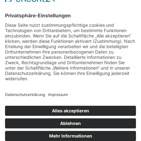
Kategorien
Kategorien
Schlagwörter
Baufinanzierung
Beratung
Beruf
cbd online kaufen
Einsparungen
Erfahrung
Finanzen
Hautpflege
Kamin
Kinder
Konto
Kredit
Motivation
Ofen
Pool
Rabatt
Reinigungsdienst
Reise
Renovierung
Rückgabe
Selbst machen
Selbstständigkeit
Sparen
Sparen im Alltag
Sparfuchs
Sparkonto
Tagesgeld
Taschengeld
Umtausch
Unterstützung
Upcycling
Warenrückgabe
Wohnen
Ziel
Archiv
Archiv
Copyright © 2026 Dein Sparschwein
Datenschutz