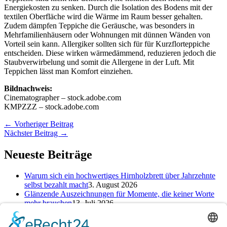
Energiekosten zu senken. Durch die Isolation des Bodens mit der
textilen Oberfläche wird die Wärme im Raum besser gehalten.
Zudem dämpfen Teppiche die Geräusche, was besonders in
Mehrfamilienhäusern oder Wohnungen mit dünnen Wänden von
Vorteil sein kann. Allergiker sollten sich für für Kurzflorteppiche
entscheiden. Diese wirken wärmedämmend, reduzieren jedoch die
Staubverwirbelung und somit die Allergene in der Luft. Mit
Teppichen lässt man Komfort einziehen.
Bildnachweis:
Cinematographer – stock.adobe.com
KMPZZZ – stock.adobe.com
←
Vorheriger Beitrag
Nächster Beitrag
→
Neueste Beiträge
Warum sich ein hochwertiges Hirnholzbrett über Jahrzehnte
selbst bezahlt macht
3. August 2026
Glänzende Auszeichnungen für Momente, die keiner Worte
mehr brauchen
13. Juli 2026
Alte Zeichen loswerden: So kannst du ein neues Kapitel
starten
25. Juni 2026