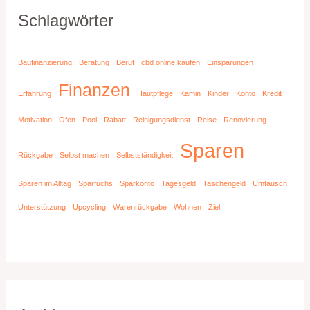
Schlagwörter
Baufinanzierung
Beratung
Beruf
cbd online kaufen
Einsparungen
Finanzen
Erfahrung
Hautpflege
Kamin
Kinder
Konto
Kredit
Motivation
Ofen
Pool
Rabatt
Reinigungsdienst
Reise
Renovierung
Sparen
Rückgabe
Selbst machen
Selbstständigkeit
Sparen im Alltag
Sparfuchs
Sparkonto
Tagesgeld
Taschengeld
Umtausch
Unterstützung
Upcycling
Warenrückgabe
Wohnen
Ziel