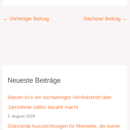
←
Vorheriger Beitrag
Nächster Beitrag
→
K
A
Neueste Beiträge
a
r
t
c
Warum sich ein hochwertiges Hirnholzbrett über
e
h
Jahrzehnte selbst bezahlt macht
g
i
3. August 2026
o
v
Glänzende Auszeichnungen für Momente, die keiner
r