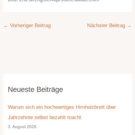
←
Vorheriger Beitrag
Nächster Beitrag
→
K
A
Neueste Beiträge
a
r
t
c
Warum sich ein hochwertiges Hirnholzbrett über
e
h
Jahrzehnte selbst bezahlt macht
g
i
3. August 2026
o
v