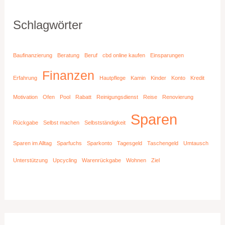
Schlagwörter
Baufinanzierung
Beratung
Beruf
cbd online kaufen
Einsparungen
Finanzen
Erfahrung
Hautpflege
Kamin
Kinder
Konto
Kredit
Motivation
Ofen
Pool
Rabatt
Reinigungsdienst
Reise
Renovierung
Sparen
Rückgabe
Selbst machen
Selbstständigkeit
Sparen im Alltag
Sparfuchs
Sparkonto
Tagesgeld
Taschengeld
Umtausch
Unterstützung
Upcycling
Warenrückgabe
Wohnen
Ziel