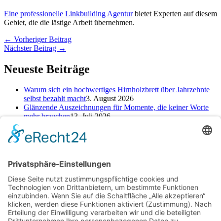
Eine professionelle Linkbuilding Agentur
bietet Experten auf diesem
Gebiet, die die lästige Arbeit übernehmen.
←
Vorheriger Beitrag
Nächster Beitrag
→
Neueste Beiträge
Warum sich ein hochwertiges Hirnholzbrett über Jahrzehnte
selbst bezahlt macht
3. August 2026
Glänzende Auszeichnungen für Momente, die keiner Worte
mehr brauchen
13. Juli 2026
Alte Zeichen loswerden: So kannst du ein neues Kapitel
starten
25. Juni 2026
Kategorien
Kategorien
Schlagwörter
Baufinanzierung
Beratung
Beruf
cbd online kaufen
Einsparungen
Erfahrung