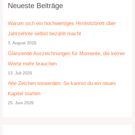
Neueste Beiträge
a
r
t
c
Warum sich ein hochwertiges Hirnholzbrett über
e
h
Jahrzehnte selbst bezahlt macht
g
i
3. August 2026
o
v
Glänzende Auszeichnungen für Momente, die keiner
r
Worte mehr brauchen
i
13. Juli 2026
e
Alte Zeichen loswerden: So kannst du ein neues
n
Kapitel starten
25. Juni 2026