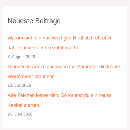
K
A
Neueste Beiträge
a
r
t
c
Warum sich ein hochwertiges Hirnholzbrett über
e
h
Jahrzehnte selbst bezahlt macht
g
i
3. August 2026
o
v
Glänzende Auszeichnungen für Momente, die keiner
r
Worte mehr brauchen
i
13. Juli 2026
e
Alte Zeichen loswerden: So kannst du ein neues
n
Kapitel starten
25. Juni 2026