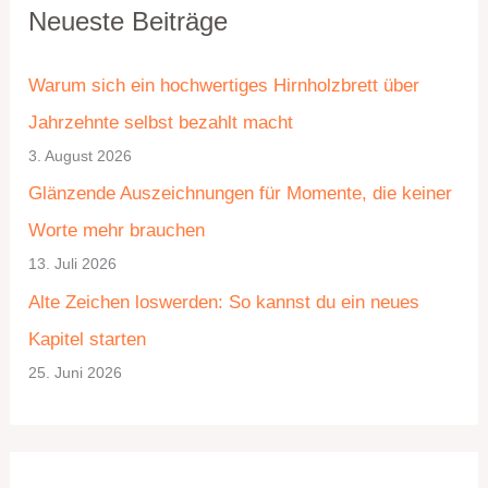
Neueste Beiträge
a
r
t
c
Warum sich ein hochwertiges Hirnholzbrett über
e
h
Jahrzehnte selbst bezahlt macht
g
i
3. August 2026
o
v
Glänzende Auszeichnungen für Momente, die keiner
r
Worte mehr brauchen
i
13. Juli 2026
e
Alte Zeichen loswerden: So kannst du ein neues
n
Kapitel starten
25. Juni 2026