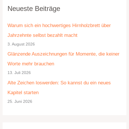
Neueste Beiträge
a
r
t
c
Warum sich ein hochwertiges Hirnholzbrett über
e
h
Jahrzehnte selbst bezahlt macht
g
i
3. August 2026
o
v
Glänzende Auszeichnungen für Momente, die keiner
r
Worte mehr brauchen
i
13. Juli 2026
e
Alte Zeichen loswerden: So kannst du ein neues
n
Kapitel starten
25. Juni 2026