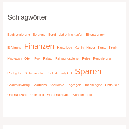
Schlagwörter
Baufinanzierung
Beratung
Beruf
cbd online kaufen
Einsparungen
Finanzen
Erfahrung
Hautpflege
Kamin
Kinder
Konto
Kredit
Motivation
Ofen
Pool
Rabatt
Reinigungsdienst
Reise
Renovierung
Sparen
Rückgabe
Selbst machen
Selbstständigkeit
Sparen im Alltag
Sparfuchs
Sparkonto
Tagesgeld
Taschengeld
Umtausch
Unterstützung
Upcycling
Warenrückgabe
Wohnen
Ziel