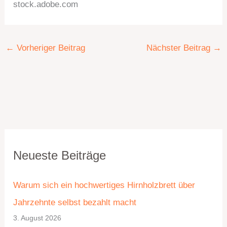
stock.adobe.com
←
Vorheriger Beitrag
Nächster Beitrag
→
K
A
Neueste Beiträge
a
r
t
c
Warum sich ein hochwertiges Hirnholzbrett über
e
h
Jahrzehnte selbst bezahlt macht
g
i
3. August 2026
o
v