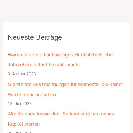
K
A
Neueste Beiträge
a
r
t
c
Warum sich ein hochwertiges Hirnholzbrett über
e
h
Jahrzehnte selbst bezahlt macht
g
i
3. August 2026
o
v
Glänzende Auszeichnungen für Momente, die keiner
r
Worte mehr brauchen
i
13. Juli 2026
e
Alte Zeichen loswerden: So kannst du ein neues
n
Kapitel starten
25. Juni 2026