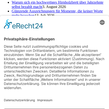
Warum sich ein hochwertiges Hirnholzbrett über Jahrzehnte
selbst bezahlt macht
3. August 2026
Glänzende Auszeichnungen für Momente, die keiner Worte
mehr brauchen
13. Juli 2026
Alte Zeichen loswerden: So kannst du ein neues Kapitel
starten
25. Juni 2026
Kategorien
Kategorien
Schlagwörter
Baufinanzierung
Beratung
Beruf
cbd online kaufen
Einsparungen
Erfahrung
Finanzen
Hautpflege
Kamin
Kinder
Konto
Kredit
Motivation
Ofen
Pool
Rabatt
Reinigungsdienst
Reise
Renovierung
Rückgabe
Selbst machen
Selbstständigkeit
Sparen
Sparen im Alltag
Sparfuchs
Sparkonto
Tagesgeld
Taschengeld
Umtausch
Unterstützung
Upcycling
Warenrückgabe
Wohnen
Ziel
Archiv