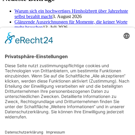
Warum sich ein hochwertiges Hirnholzbrett über Jahrzehnte
selbst bezahlt macht
3. August 2026
Glänzende Auszeichnungen für Momente, die keiner Worte
mehr brauchen
13. Juli 2026
Alte Zeichen loswerden: So kannst du ein neues Kapitel
starten
25. Juni 2026
Kategorien
Kategorien
Schlagwörter
Baufinanzierung
Beratung
Beruf
cbd online kaufen
Einsparungen
Erfahrung
Finanzen
Hautpflege
Kamin
Kinder
Konto
Kredit
Motivation
Ofen
Pool
Rabatt
Reinigungsdienst
Reise
Renovierung
Rückgabe
Selbst machen
Selbstständigkeit
Sparen
Sparen im Alltag
Sparfuchs
Sparkonto
Tagesgeld
Taschengeld
Umtausch
Unterstützung
Upcycling
Warenrückgabe
Wohnen
Ziel
Archiv