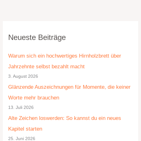
K
A
Neueste Beiträge
a
r
t
c
Warum sich ein hochwertiges Hirnholzbrett über
e
h
Jahrzehnte selbst bezahlt macht
g
i
3. August 2026
o
v
Glänzende Auszeichnungen für Momente, die keiner
r
Worte mehr brauchen
i
13. Juli 2026
e
Alte Zeichen loswerden: So kannst du ein neues
n
Kapitel starten
25. Juni 2026