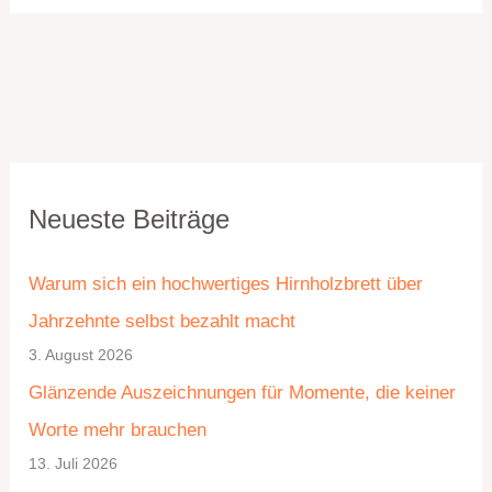
K
A
Neueste Beiträge
a
r
t
c
Warum sich ein hochwertiges Hirnholzbrett über
e
h
Jahrzehnte selbst bezahlt macht
g
i
3. August 2026
o
v
Glänzende Auszeichnungen für Momente, die keiner
r
Worte mehr brauchen
i
13. Juli 2026
e