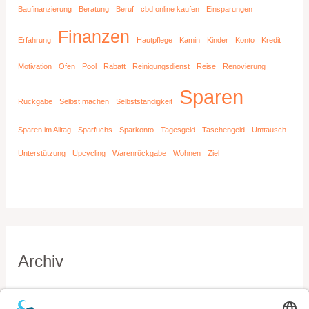
Baufinanzierung
Beratung
Beruf
cbd online kaufen
Einsparungen
Finanzen
Erfahrung
Hautpflege
Kamin
Kinder
Konto
Kredit
Motivation
Ofen
Pool
Rabatt
Reinigungsdienst
Reise
Renovierung
Sparen
Rückgabe
Selbst machen
Selbstständigkeit
Sparen im Alltag
Sparfuchs
Sparkonto
Tagesgeld
Taschengeld
Umtausch
Unterstützung
Upcycling
Warenrückgabe
Wohnen
Ziel
Archiv