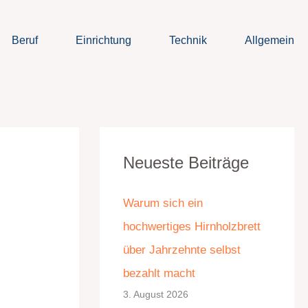
Beruf
Einrichtung
Technik
Allgemein
K
A
Neueste Beiträge
a
r
t
c
Warum sich ein
e
h
hochwertiges Hirnholzbrett
g
i
über Jahrzehnte selbst
o
v
bezahlt macht
r
3. August 2026
i