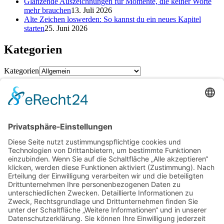
Glänzende Auszeichnungen für Momente, die keiner Worte
mehr brauchen
13. Juli 2026
Alte Zeichen loswerden: So kannst du ein neues Kapitel
starten
25. Juni 2026
Kategorien
Kategorien
Schlagwörter
Baufinanzierung
Beratung
Beruf
cbd online kaufen
Einsparungen
Erfahrung
Finanzen
Hautpflege
Kamin
Kinder
Konto
Kredit
Motivation
Ofen
Pool
Rabatt
Reinigungsdienst
Reise
Renovierung
Rückgabe
Selbst machen
Selbstständigkeit
Sparen
Sparen im Alltag
Sparfuchs
Sparkonto
Tagesgeld
Taschengeld
Umtausch
Unterstützung
Upcycling
Warenrückgabe
Wohnen
Ziel
Archiv
Archiv