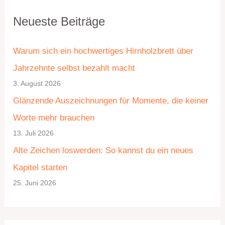
K
A
Neueste Beiträge
a
r
t
c
Warum sich ein hochwertiges Hirnholzbrett über
e
h
Jahrzehnte selbst bezahlt macht
g
i
3. August 2026
o
v
Glänzende Auszeichnungen für Momente, die keiner
r
Worte mehr brauchen
i
13. Juli 2026
e
Alte Zeichen loswerden: So kannst du ein neues
n
Kapitel starten
25. Juni 2026