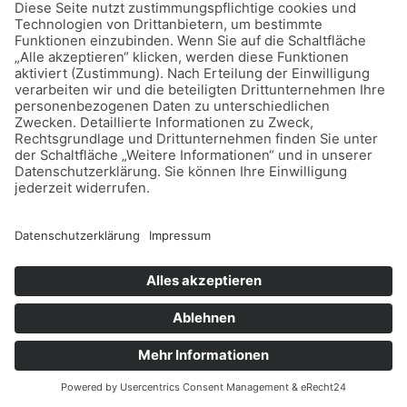
langfristig finanzielle Vorteile zu erzielen. Durch die
richtige Immobilienbewertung können Sie smarter
verkaufen, Ihre Steuerlast optimieren und
überflüssige Kosten vermeiden. Der Schlüssel liegt
darin, den Wert nicht nur zu kennen, sondern aktiv
zu nutzen – für ein sicheres finanzielles Fundament
und mehr Geld in Ihrem Sparschwein.
Bildnachweis:
fotomek – stock.adobe.com
years – stock.adobe.com
Generative AI – stock.adobe.com
←
Vorheriger Beitrag
Nächster Beitrag
→