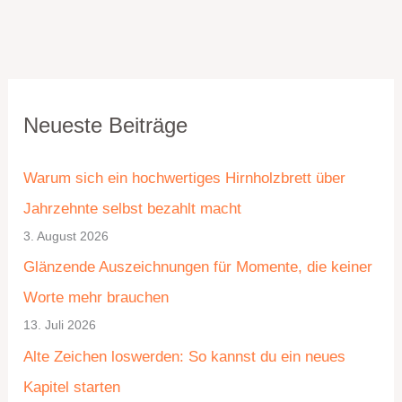
K
A
Neueste Beiträge
a
r
t
c
Warum sich ein hochwertiges Hirnholzbrett über
e
h
Jahrzehnte selbst bezahlt macht
g
i
3. August 2026
o
v
Glänzende Auszeichnungen für Momente, die keiner
r
Worte mehr brauchen
i
13. Juli 2026
e
Alte Zeichen loswerden: So kannst du ein neues
n
Kapitel starten