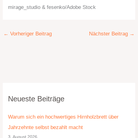
mirage_studio & fesenko/Adobe Stock
←
Vorheriger Beitrag
Nächster Beitrag
→
K
A
Neueste Beiträge
a
r
t
c
Warum sich ein hochwertiges Hirnholzbrett über
e
h
Jahrzehnte selbst bezahlt macht
g
i
3. August 2026