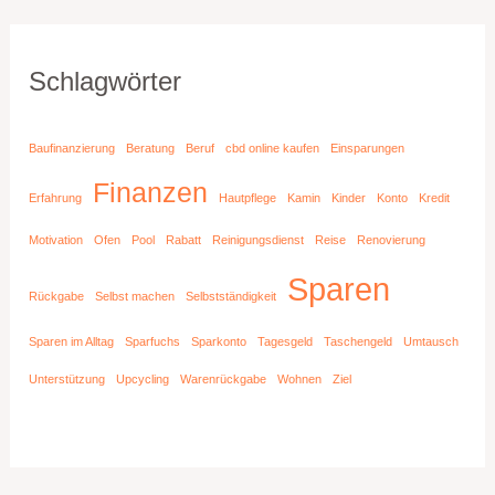
Schlagwörter
Baufinanzierung
Beratung
Beruf
cbd online kaufen
Einsparungen
Finanzen
Erfahrung
Hautpflege
Kamin
Kinder
Konto
Kredit
Motivation
Ofen
Pool
Rabatt
Reinigungsdienst
Reise
Renovierung
Sparen
Rückgabe
Selbst machen
Selbstständigkeit
Sparen im Alltag
Sparfuchs
Sparkonto
Tagesgeld
Taschengeld
Umtausch
Unterstützung
Upcycling
Warenrückgabe
Wohnen
Ziel