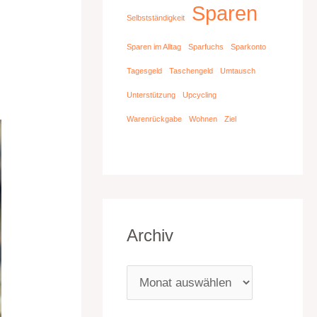
Sparen
Selbstständigkeit
,
Sparen im Alltag
Sparfuchs
Sparkonto
Tagesgeld
Taschengeld
Umtausch
Unterstützung
Upcycling
Warenrückgabe
Wohnen
Ziel
Archiv