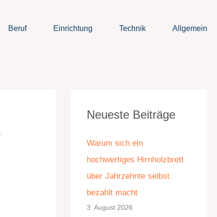
Beruf
Einrichtung
Technik
Allgemein
K
A
Neueste Beiträge
a
r
t
c
Warum sich ein
e
h
hochwertiges Hirnholzbrett
g
i
über Jahrzehnte selbst
o
v
bezahlt macht
r
3. August 2026
i