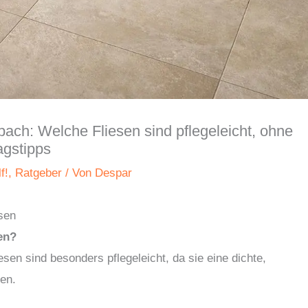
ach: Welche Fliesen sind pflegeleicht, ohne
tagstipps
f!
,
Ratgeber
/ Von
Despar
esen
en?
esen sind besonders pflegeleicht, da sie eine dichte,
en.