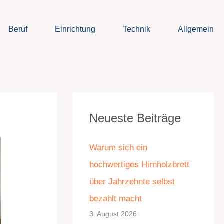
Beruf
Einrichtung
Technik
Allgemein
K
A
Neueste Beiträge
a
r
t
c
Warum sich ein
e
h
hochwertiges Hirnholzbrett
g
i
über Jahrzehnte selbst
o
v
bezahlt macht
r
3. August 2026
i