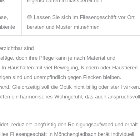
mik
Eigenschaften in Nassbereichen
ose,
🟡 Lassen Sie sich im Fliesengeschäft vor Ort
mbiente
beraten und Muster mitnehmen
erzichtbar sind
eläge, doch ihre Pflege kann je nach Material und
. In Haushalten mit viel Bewegung, Kindern oder Haustieren
inigen sind und unempfindlich gegen Flecken bleiben.
d. Gleichzeitig soll die Optik nicht billig oder steril wirken
affen ein harmonisches Wohngefühl, das auch anspruchsvol
idet, reduziert langfristig den Reinigungsaufwand und erhält
es Fliesengeschäft in Mönchengladbach berät individuell