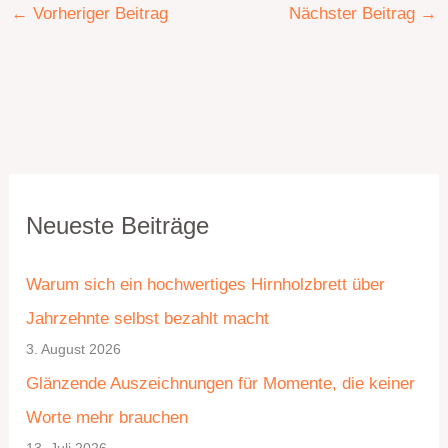
←
Vorheriger Beitrag
Nächster Beitrag
→
K
A
Neueste Beiträge
a
r
t
c
Warum sich ein hochwertiges Hirnholzbrett über
e
h
Jahrzehnte selbst bezahlt macht
g
i
3. August 2026
o
v
Glänzende Auszeichnungen für Momente, die keiner
r
Worte mehr brauchen
i
13. Juli 2026