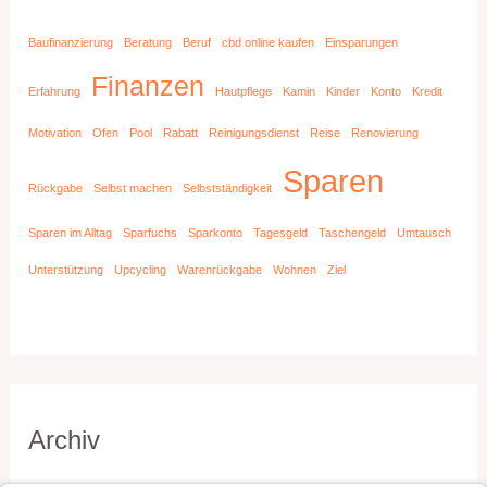
Baufinanzierung
Beratung
Beruf
cbd online kaufen
Einsparungen
Finanzen
Erfahrung
Hautpflege
Kamin
Kinder
Konto
Kredit
Motivation
Ofen
Pool
Rabatt
Reinigungsdienst
Reise
Renovierung
Sparen
Rückgabe
Selbst machen
Selbstständigkeit
Sparen im Alltag
Sparfuchs
Sparkonto
Tagesgeld
Taschengeld
Umtausch
Unterstützung
Upcycling
Warenrückgabe
Wohnen
Ziel
Archiv