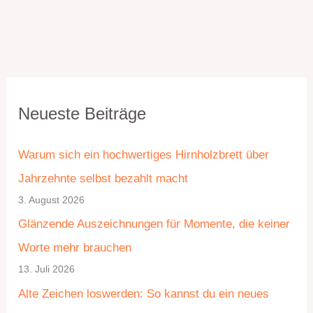
K
A
Neueste Beiträge
a
r
t
c
Warum sich ein hochwertiges Hirnholzbrett über
e
h
Jahrzehnte selbst bezahlt macht
g
i
3. August 2026
o
v
Glänzende Auszeichnungen für Momente, die keiner
r
Worte mehr brauchen
i
13. Juli 2026
e
Alte Zeichen loswerden: So kannst du ein neues
n