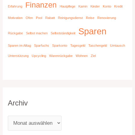
Finanzen
Erfahrung
Hautpflege
Kamin
Kinder
Konto
Kredit
Motivation
Ofen
Pool
Rabatt
Reinigungsdienst
Reise
Renovierung
Sparen
Rückgabe
Selbst machen
Selbstständigkeit
Sparen im Alltag
Sparfuchs
Sparkonto
Tagesgeld
Taschengeld
Umtausch
Unterstützung
Upcycling
Warenrückgabe
Wohnen
Ziel
Archiv