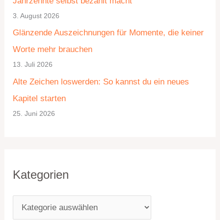
Jahrzehnte selbst bezahlt macht
g
i
3. August 2026
o
v
Glänzende Auszeichnungen für Momente, die keiner
r
Worte mehr brauchen
i
13. Juli 2026
e
Alte Zeichen loswerden: So kannst du ein neues
n
Kapitel starten
25. Juni 2026
Kategorien