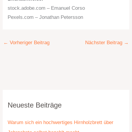
stock.adobe.com – Emanuel Corso
Pexels.com – Jonathan Petersson
←
Vorheriger Beitrag
Nächster Beitrag
→
K
A
Neueste Beiträge
a
r
t
c
Warum sich ein hochwertiges Hirnholzbrett über
e
h