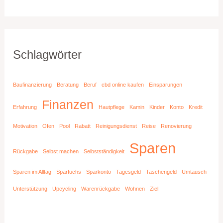
Schlagwörter
Baufinanzierung
Beratung
Beruf
cbd online kaufen
Einsparungen
Finanzen
Erfahrung
Hautpflege
Kamin
Kinder
Konto
Kredit
Motivation
Ofen
Pool
Rabatt
Reinigungsdienst
Reise
Renovierung
Sparen
Rückgabe
Selbst machen
Selbstständigkeit
Sparen im Alltag
Sparfuchs
Sparkonto
Tagesgeld
Taschengeld
Umtausch
Unterstützung
Upcycling
Warenrückgabe
Wohnen
Ziel