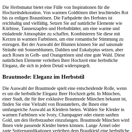
Die Herbstnatur bietet eine Fülle von Inspirationen für die
Hochzeitsdekoration. Von warmen Goldtönen über leuchtendes Rot
bis zu erdigen Brauntönen. Die Farbpalette des Herbstes ist
reichhaltig und vielfältig. Setzen Sie auf natürliche Elemente wie
Kürbisse, Tannenzapfen und Herbstblätter, um eine warme und
einladende Atmosphäre zu schaffen. Kombinieren Sie diese mit
Kerzen in warmen Farbtönen, um eine romantische Stimmung zu
erzeugen. Bei der Auswahl der Blumen können Sie auf saisonale
Sträuße mit Sonnenblumen, Dahlien und Eukalyptus setzen, aber
auch Rosen in Gelb- und Orangetönen sind eine gute Wahl. Diese
natürlichen Elemente verleihen Ihrer Hochzeit eine herbstliche
Eleganz, die sich in jedem Detail widerspiegelt.
Brautmode: Eleganz im Herbststil
Die Auswahl der Brautmode spielt eine entscheidende Rolle, wenn
es um die herbstliche Eleganz Ihrer Hochzeit geht. In München,
einer Stadt, die für ihre exklusive Brautmode München bekannt ist,
finden Sie eine Vielzahl von Brautateliers, die Ihnen eine
umfangreiche Auswahl an Kleidern bieten. Wählen Sie Kleider in
warmen Farbtönen wie Ivory, Champagner oder einem sanften
Gold, um den Herbstzauber einzufangen. Brautmode München wird
Ihnen viele passende Kleider bieten können. Lange Ärmel oder
zarte Spitzenapplikationen verleihen dem Brautkleid eine herbstliche