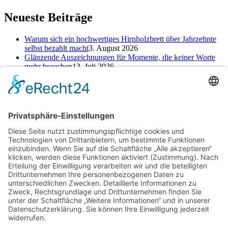
Neueste Beiträge
Warum sich ein hochwertiges Hirnholzbrett über Jahrzehnte
selbst bezahlt macht
3. August 2026
Glänzende Auszeichnungen für Momente, die keiner Worte
mehr brauchen
13. Juli 2026
Alte Zeichen loswerden: So kannst du ein neues Kapitel
starten
25. Juni 2026
Kategorien
Kategorien
Schlagwörter
Baufinanzierung
Beratung
Beruf
cbd online kaufen
Einsparungen
Erfahrung
Finanzen
Hautpflege
Kamin
Kinder
Konto
Kredit
Motivation
Ofen
Pool
Rabatt
Reinigungsdienst
Reise
Renovierung
Rückgabe
Selbst machen
Selbstständigkeit
Sparen
Sparen im Alltag
Sparfuchs
Sparkonto
Tagesgeld
Taschengeld
Umtausch
Unterstützung
Upcycling
Warenrückgabe
Wohnen
Ziel