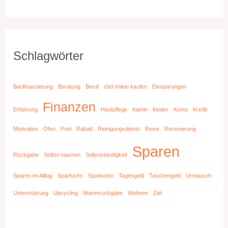
Schlagwörter
Baufinanzierung
Beratung
Beruf
cbd online kaufen
Einsparungen
Finanzen
Erfahrung
Hautpflege
Kamin
Kinder
Konto
Kredit
Motivation
Ofen
Pool
Rabatt
Reinigungsdienst
Reise
Renovierung
Sparen
Rückgabe
Selbst machen
Selbstständigkeit
Sparen im Alltag
Sparfuchs
Sparkonto
Tagesgeld
Taschengeld
Umtausch
Unterstützung
Upcycling
Warenrückgabe
Wohnen
Ziel