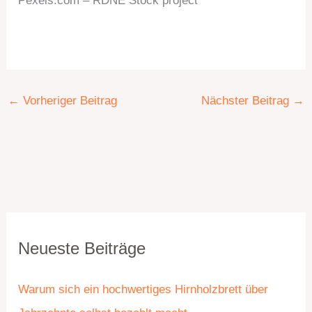
Pexels.com – RDNE Stock project
←
Vorheriger Beitrag
Nächster Beitrag
→
K
A
Neueste Beiträge
a
r
t
c
Warum sich ein hochwertiges Hirnholzbrett über
e
h