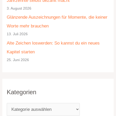
Jahrzehnte selbst bezahlt macht
g
i
3. August 2026
o
v
Glänzende Auszeichnungen für Momente, die keiner
r
Worte mehr brauchen
i
13. Juli 2026
e
Alte Zeichen loswerden: So kannst du ein neues
n
Kapitel starten
25. Juni 2026
Kategorien