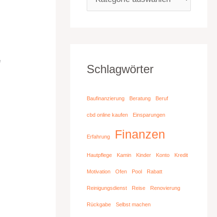
e
Schlagwörter
Baufinanzierung
Beratung
Beruf
cbd online kaufen
Einsparungen
Finanzen
Erfahrung
Hautpflege
Kamin
Kinder
Konto
Kredit
Motivation
Ofen
Pool
Rabatt
Reinigungsdienst
Reise
Renovierung
Rückgabe
Selbst machen