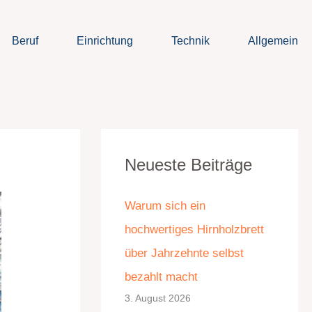
Beruf
Einrichtung
Technik
Allgemein
K
A
Neueste Beiträge
a
r
t
c
Warum sich ein
e
h
hochwertiges Hirnholzbrett
g
i
über Jahrzehnte selbst
o
v
bezahlt macht
r
3. August 2026
i