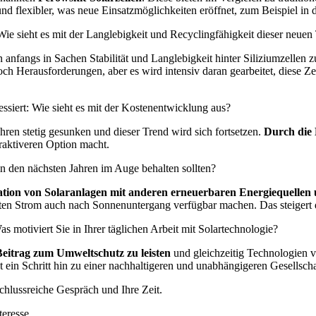
r und flexibler, was neue Einsatzmöglichkeiten eröffnet, zum Beispiel i
Wie sieht es mit der Langlebigkeit und Recyclingfähigkeit dieser neue
anfangs in Sachen Stabilität und Langlebigkeit hinter Siliziumzellen 
och Herausforderungen, aber es wird intensiv daran gearbeitet, diese Z
essiert: Wie sieht es mit der Kostenentwicklung aus?
hren stetig gesunken und dieser Trend wird sich fortsetzen.
Durch die 
traktiveren Option macht.
n den nächsten Jahren im Auge behalten sollten?
ation von Solaranlagen mit anderen erneuerbaren Energiequellen
rten Strom auch nach Sonnenuntergang verfügbar machen. Das steigert 
 motiviert Sie in Ihrer täglichen Arbeit mit Solartechnologie?
Beitrag zum Umweltschutz zu leisten
und gleichzeitig Technologien 
t ein Schritt hin zu einer nachhaltigeren und unabhängigeren Gesellscha
chlussreiche Gespräch und Ihre Zeit.
eresse.