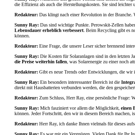
die Effizienz als auch die Herstellungskosten. Sie sind leichte
Redakteur:
Das klingt nach einer Revolution in der Branche. 
Sunny Ray:
Das sind wichtige Punkte. Perowskit-Zellen haben 
Lebensdauer erheblich verbessert
. Beim Recycling gibt es n
können.
Redakteur:
Eine Frage, die unsere Leser sicher brennend inter
Sunny Ray:
Die Kosten für Solaranlagen sind in den letzten Ja
die Preise weiterhin fallen
, was Solarenergie zu einer noch at
Redakteur:
Gibt es neue Trends oder Entwicklungen, die wir i
Sunny Ray:
Ein besonders interessanter Bereich ist die
Integr
direkt mit Hausbatterien verbunden werden, die den gespeiche
Redakteur:
Zum Schluss, Herr Ray, eine persönliche Frage: Was
Sunny Ray:
Mich fasziniert vor allem die Möglichkeit,
einen 
können. Jeder Fortschritt, den wir in diesem Bereich machen, is
Redakteur:
Herr Ray, ich danke Ihnen vielmals für dieses aufs
Sunny Ray:
Es war mir ein Vergnügen. Vielen Dank für Ihr Int