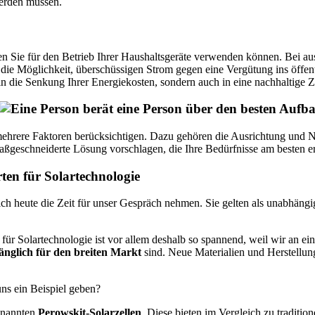
erden müssen.
den Sie für den Betrieb Ihrer Haushaltsgeräte verwenden können. Bei 
die Möglichkeit, überschüssigen Strom gegen eine Vergütung ins öffentl
r in die Senkung Ihrer Energiekosten, sondern auch in eine nachhaltige 
 mehrere Faktoren berücksichtigen. Dazu gehören die Ausrichtung und 
aßgeschneiderte Lösung vorschlagen, die Ihre Bedürfnisse am besten erf
en für Solartechnologie
ch heute die Zeit für unser Gespräch nehmen. Sie gelten als unabhängi
 für Solartechnologie ist vor allem deshalb so spannend, weil wir an e
änglich für den breiten Markt
sind. Neue Materialien und Herstellun
ns ein Beispiel geben?
genannten
Perowskit-Solarzellen
. Diese bieten im Vergleich zu traditio