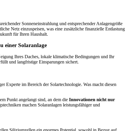
ausreichender Sonneneinstrahlung und entsprechender Anlagengröße
iche Netz einzuspeisen, was eine zusätzliche finanzielle Entlastung
Zukunft für Ihren Haushalt.
Neigung Ihres Daches, lokale klimatische Bedingungen und Ihr
üllt und langfristige Einsparungen sichert.
ger Experte im Bereich der Solartechnologie. Was macht diesen
inem Punkt angelangt sind, an dem die
Innovationen nicht nur
gstechniken machen Solaranlagen leistungsfähiger und
nellen Siliziumzellen ein enormes Potential, sowohl in Bezug auf