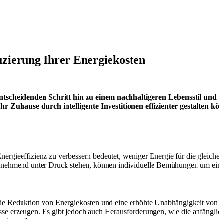
uzierung Ihrer Energiekosten
entscheidenden Schritt hin zu einem nachhaltigeren Lebensstil un
 Ihr Zuhause durch intelligente Investitionen effizienter gestalte
ergieeffizienz zu verbessern bedeutet, weniger Energie für die gleich
 zunehmend unter Druck stehen, können individuelle Bemühungen um ein
ter die Reduktion von Energiekosten und eine erhöhte Unabhängigkeit vo
e erzeugen. Es gibt jedoch auch Herausforderungen, wie die anfänglic