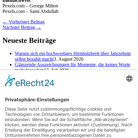
Bildnachweis
:
Pexels.com – George Milton
Pexels.com – Sami Abdullah
←
Vorheriger Beitrag
Nächster Beitrag
→
Neueste Beiträge
Warum sich ein hochwertiges Hirnholzbrett über Jahrzehnte
selbst bezahlt macht
3. August 2026
Glänzende Auszeichnungen für Momente, die keiner Worte
mehr brauchen
13. Juli 2026
Alte Zeichen loswerden: So kannst du ein neues Kapitel
starten
25. Juni 2026
Kategorien
Kategorien
Schlagwörter
Baufinanzierung
Beratung
Beruf
cbd online kaufen
Einsparungen
Erfahrung