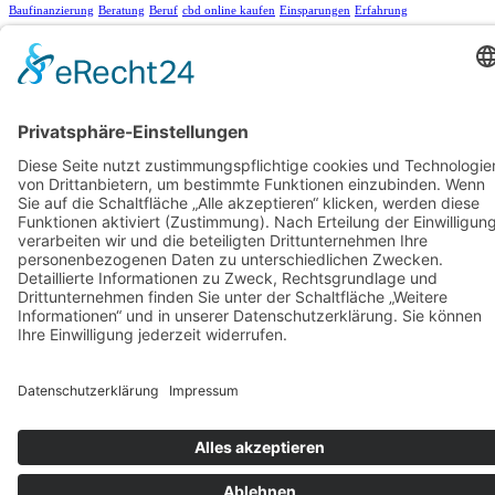
Baufinanzierung
Beratung
Beruf
cbd online kaufen
Einsparungen
Erfahrung
Finanzen
Hautpflege
Kamin
Kinder
Konto
Kredit
Motivation
Ofen
Pool
Rabatt
Reinigungsdienst
Reise
Renovierung
Rückgabe
Selbst machen
Selbstständigkeit
Sparen
Sparen im Alltag
Sparfuchs
Sparkonto
Tagesgeld
Taschengeld
Umtausch
Unterstützung
Upcycling
Warenrückgabe
Wohnen
Ziel
Archiv
Archiv
Copyright © 2026 Dein Sparschwein
Datenschutz
Impressum