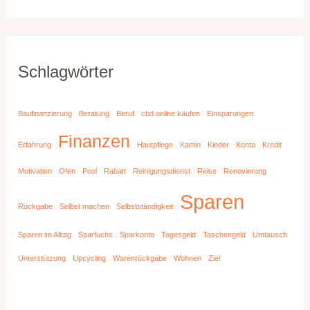
Schlagwörter
Baufinanzierung
Beratung
Beruf
cbd online kaufen
Einsparungen
Finanzen
Erfahrung
Hautpflege
Kamin
Kinder
Konto
Kredit
Motivation
Ofen
Pool
Rabatt
Reinigungsdienst
Reise
Renovierung
Sparen
Rückgabe
Selbst machen
Selbstständigkeit
Sparen im Alltag
Sparfuchs
Sparkonto
Tagesgeld
Taschengeld
Umtausch
Unterstützung
Upcycling
Warenrückgabe
Wohnen
Ziel