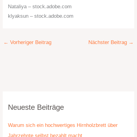
Nataliya – stock.adobe.com
klyaksun – stock.adobe.com
←
Vorheriger Beitrag
Nächster Beitrag
→
K
A
Neueste Beiträge
a
r
t
c
Warum sich ein hochwertiges Hirnholzbrett über
e
h
Jahrzehnte selbst bezahlt macht