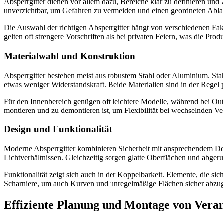
Absperrgitter dienen vor allem dazu, Bereiche klar zu definieren und
unverzichtbar, um Gefahren zu vermeiden und einen geordneten Ablau
Die Auswahl der richtigen Absperrgitter hängt von verschiedenen Fak
gelten oft strengere Vorschriften als bei privaten Feiern, was die Prod
Materialwahl und Konstruktion
Absperrgitter bestehen meist aus robustem Stahl oder Aluminium. Stahl 
etwas weniger Widerstandskraft. Beide Materialien sind in der Regel
Für den Innenbereich genügen oft leichtere Modelle, während bei Outdo
montieren und zu demontieren ist, um Flexibilität bei wechselnden Ve
Design und Funktionalität
Moderne Absperrgitter kombinieren Sicherheit mit ansprechendem Des
Lichtverhältnissen. Gleichzeitig sorgen glatte Oberflächen und abge
Funktionalität zeigt sich auch in der Koppelbarkeit. Elemente, die s
Scharniere, um auch Kurven und unregelmäßige Flächen sicher abzu
Effiziente Planung und Montage von Veran