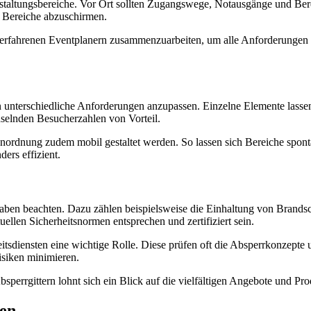
ranstaltungsbereiche. Vor Ort sollten Zugangswege, Notausgänge und Ber
e Bereiche abzuschirmen.
er erfahrenen Eventplanern zusammenzuarbeiten, um alle Anforderungen zu
an unterschiedliche Anforderungen anzupassen. Einzelne Elemente lasse
hselnden Besucherzahlen von Vorteil.
Anordnung zudem mobil gestaltet werden. So lassen sich Bereiche spo
ers effizient.
rgaben beachten. Dazu zählen beispielsweise die Einhaltung von Bran
tuellen Sicherheitsnormen entsprechen und zertifiziert sein.
itsdiensten eine wichtige Rolle. Diese prüfen oft die Absperrkonzept
isiken minimieren.
perrgittern lohnt sich ein Blick auf die vielfältigen Angebote und Pro
gen