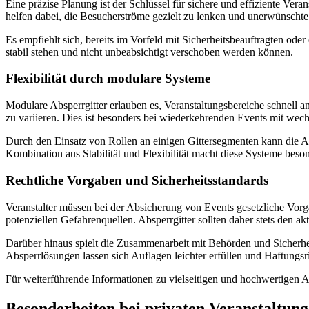
Eine präzise Planung ist der Schlüssel für sichere und effiziente Ve
helfen dabei, die Besucherströme gezielt zu lenken und unerwünscht
Es empfiehlt sich, bereits im Vorfeld mit Sicherheitsbeauftragten od
stabil stehen und nicht unbeabsichtigt verschoben werden können.
Flexibilität durch modulare Systeme
Modulare Absperrgitter erlauben es, Veranstaltungsbereiche schnell 
zu variieren. Dies ist besonders bei wiederkehrenden Events mit wec
Durch den Einsatz von Rollen an einigen Gittersegmenten kann die 
Kombination aus Stabilität und Flexibilität macht diese Systeme besond
Rechtliche Vorgaben und Sicherheitsstandards
Veranstalter müssen bei der Absicherung von Events gesetzliche Vo
potenziellen Gefahrenquellen. Absperrgitter sollten daher stets den ak
Darüber hinaus spielt die Zusammenarbeit mit Behörden und Sicherhe
Absperrlösungen lassen sich Auflagen leichter erfüllen und Haftungsr
Für weiterführende Informationen zu vielseitigen und hochwertigen Abs
Besonderheiten bei privaten Veranstaltun