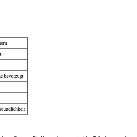
tern
t
me bevorzugt
reundlichkeit