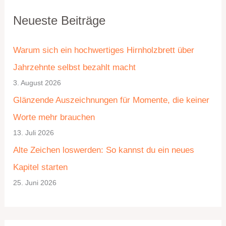
K
A
Neueste Beiträge
a
r
t
c
Warum sich ein hochwertiges Hirnholzbrett über
e
h
Jahrzehnte selbst bezahlt macht
g
i
3. August 2026
o
v
Glänzende Auszeichnungen für Momente, die keiner
r
Worte mehr brauchen
i
13. Juli 2026
e
Alte Zeichen loswerden: So kannst du ein neues
n
Kapitel starten
25. Juni 2026