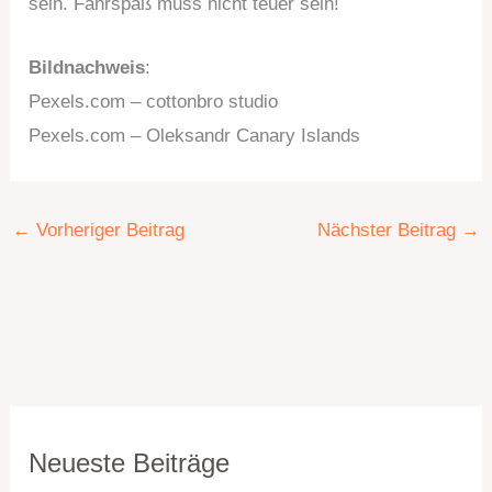
sein. Fahrspaß muss nicht teuer sein!
Bildnachweis
:
Pexels.com – cottonbro studio
Pexels.com – Oleksandr Canary Islands
←
Vorheriger Beitrag
Nächster Beitrag
→
K
A
Neueste Beiträge
a
r