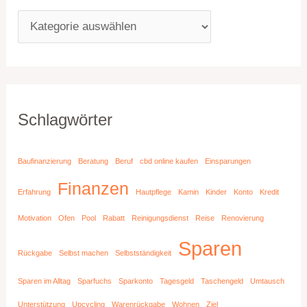
Schlagwörter
Baufinanzierung
Beratung
Beruf
cbd online kaufen
Einsparungen
Finanzen
Erfahrung
Hautpflege
Kamin
Kinder
Konto
Kredit
Motivation
Ofen
Pool
Rabatt
Reinigungsdienst
Reise
Renovierung
Sparen
Rückgabe
Selbst machen
Selbstständigkeit
Sparen im Alltag
Sparfuchs
Sparkonto
Tagesgeld
Taschengeld
Umtausch
Unterstützung
Upcycling
Warenrückgabe
Wohnen
Ziel