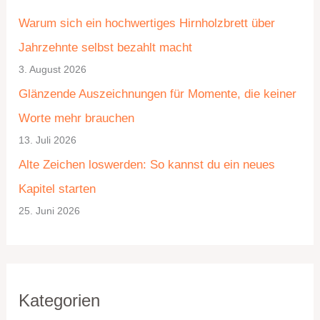
t
c
Warum sich ein hochwertiges Hirnholzbrett über
e
h
Jahrzehnte selbst bezahlt macht
g
i
3. August 2026
o
v
Glänzende Auszeichnungen für Momente, die keiner
r
Worte mehr brauchen
i
13. Juli 2026
e
Alte Zeichen loswerden: So kannst du ein neues
n
Kapitel starten
25. Juni 2026
Kategorien