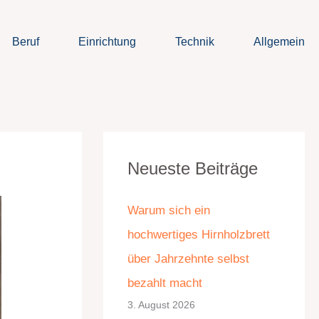
Beruf
Einrichtung
Technik
Allgemein
K
A
Neueste Beiträge
a
r
t
c
Warum sich ein
e
h
hochwertiges Hirnholzbrett
g
i
über Jahrzehnte selbst
o
v
bezahlt macht
r
3. August 2026
i