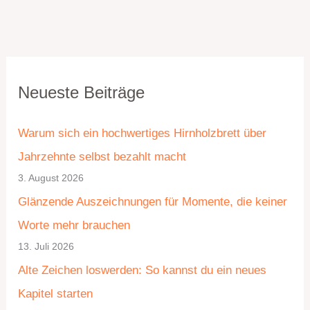
K
A
Neueste Beiträge
a
r
t
c
Warum sich ein hochwertiges Hirnholzbrett über
e
h
Jahrzehnte selbst bezahlt macht
g
i
3. August 2026
o
v
Glänzende Auszeichnungen für Momente, die keiner
r
Worte mehr brauchen
i
13. Juli 2026
e
Alte Zeichen loswerden: So kannst du ein neues
n
Kapitel starten