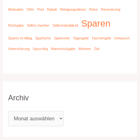
Motivation
Ofen
Pool
Rabatt
Reinigungsdienst
Reise
Renovierung
Sparen
Rückgabe
Selbst machen
Selbstständigkeit
Sparen im Alltag
Sparfuchs
Sparkonto
Tagesgeld
Taschengeld
Umtausch
Unterstützung
Upcycling
Warenrückgabe
Wohnen
Ziel
Archiv