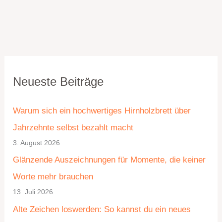
K
A
Neueste Beiträge
a
r
t
c
Warum sich ein hochwertiges Hirnholzbrett über
e
h
Jahrzehnte selbst bezahlt macht
g
i
3. August 2026
o
v
Glänzende Auszeichnungen für Momente, die keiner
r
Worte mehr brauchen
i
13. Juli 2026
e
Alte Zeichen loswerden: So kannst du ein neues
n