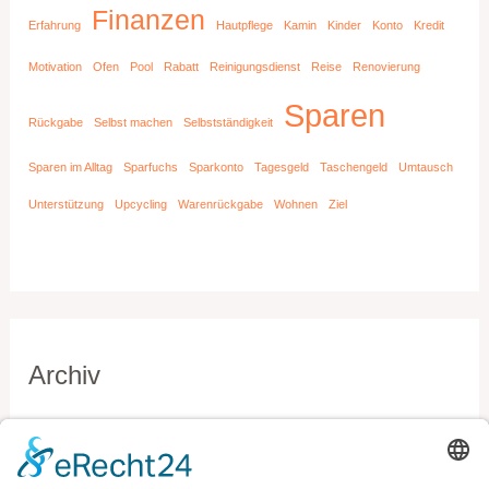
Finanzen
Erfahrung
Hautpflege
Kamin
Kinder
Konto
Kredit
Motivation
Ofen
Pool
Rabatt
Reinigungsdienst
Reise
Renovierung
Sparen
Rückgabe
Selbst machen
Selbstständigkeit
Sparen im Alltag
Sparfuchs
Sparkonto
Tagesgeld
Taschengeld
Umtausch
Unterstützung
Upcycling
Warenrückgabe
Wohnen
Ziel
Archiv