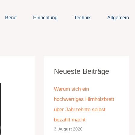
Beruf
Einrichtung
Technik
Allgemein
K
A
Neueste Beiträge
a
r
t
c
Warum sich ein
e
h
hochwertiges Hirnholzbrett
g
i
über Jahrzehnte selbst
o
v
bezahlt macht
r
3. August 2026
i