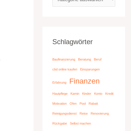
r
Schlagwörter
Baufinanzierung
Beratung
Beruf
cbd online kaufen
Einsparungen
Finanzen
Erfahrung
Hautpflege
Kamin
Kinder
Konto
Kredit
Motivation
Ofen
Pool
Rabatt
Reinigungsdienst
Reise
Renovierung
Rückgabe
Selbst machen