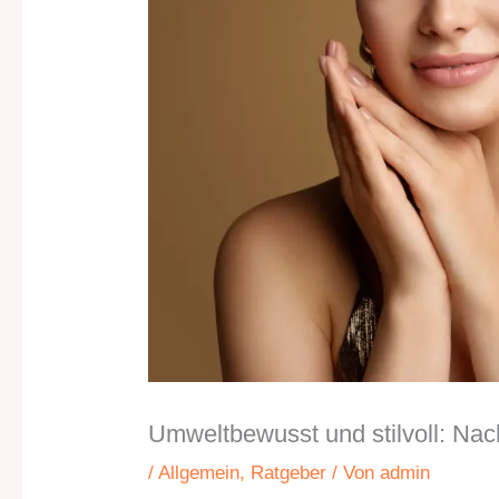
Umweltbewusst und stilvoll: Nac
/
Allgemein
,
Ratgeber
/ Von
admin