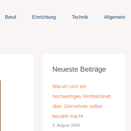
Beruf
Einrichtung
Technik
Allgemein
K
A
Neueste Beiträge
a
r
t
c
Warum sich ein
e
h
hochwertiges Hirnholzbrett
g
i
über Jahrzehnte selbst
o
v
bezahlt macht
r
3. August 2026
i