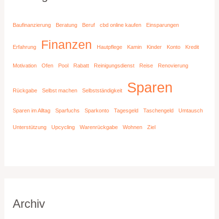
Baufinanzierung
Beratung
Beruf
cbd online kaufen
Einsparungen
Finanzen
Erfahrung
Hautpflege
Kamin
Kinder
Konto
Kredit
Motivation
Ofen
Pool
Rabatt
Reinigungsdienst
Reise
Renovierung
Sparen
Rückgabe
Selbst machen
Selbstständigkeit
Sparen im Alltag
Sparfuchs
Sparkonto
Tagesgeld
Taschengeld
Umtausch
Unterstützung
Upcycling
Warenrückgabe
Wohnen
Ziel
Archiv