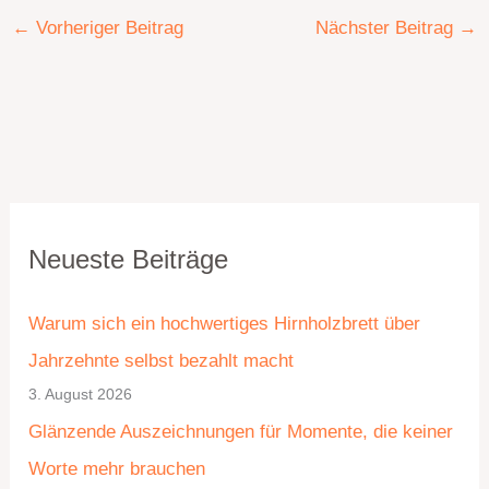
←
Vorheriger Beitrag
Nächster Beitrag
→
K
A
Neueste Beiträge
a
r
t
c
Warum sich ein hochwertiges Hirnholzbrett über
e
h
Jahrzehnte selbst bezahlt macht
g
i
3. August 2026
o
v
Glänzende Auszeichnungen für Momente, die keiner
r
Worte mehr brauchen
i