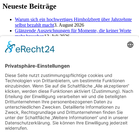
Neueste Beiträge
Warum sich ein hochwertiges Hirnholzbrett über Jahrzehnte
selbst bezahlt macht
3. August 2026
Glänzende Auszeichnungen für Momente, die keiner Worte
mehr brauchen
13. Juli 2026
Alte Zeichen loswerden: So kannst du ein neues Kapitel
starten
25. Juni 2026
Kategorien
Kategorien
Schlagwörter
Baufinanzierung
Beratung
Beruf
cbd online kaufen
Einsparungen
Erfahrung
Finanzen
Hautpflege
Kamin
Kinder
Konto
Kredit
Motivation
Ofen
Pool
Rabatt
Reinigungsdienst
Reise
Renovierung
Rückgabe
Selbst machen
Selbstständigkeit
Sparen
Sparen im Alltag
Sparfuchs
Sparkonto
Tagesgeld
Taschengeld
Umtausch
Unterstützung
Upcycling
Warenrückgabe
Wohnen
Ziel