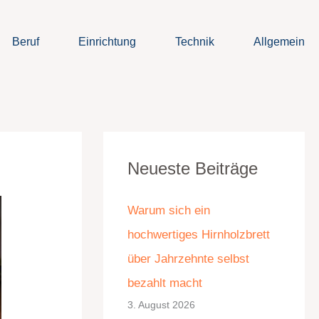
Beruf
Einrichtung
Technik
Allgemein
K
A
Neueste Beiträge
a
r
t
c
Warum sich ein
e
h
hochwertiges Hirnholzbrett
g
i
über Jahrzehnte selbst
o
v
bezahlt macht
r
3. August 2026
i