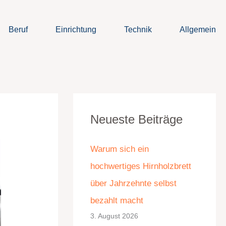
Beruf
Einrichtung
Technik
Allgemein
K
A
Neueste Beiträge
a
r
t
c
Warum sich ein
e
h
hochwertiges Hirnholzbrett
g
i
über Jahrzehnte selbst
o
v
bezahlt macht
r
3. August 2026
i