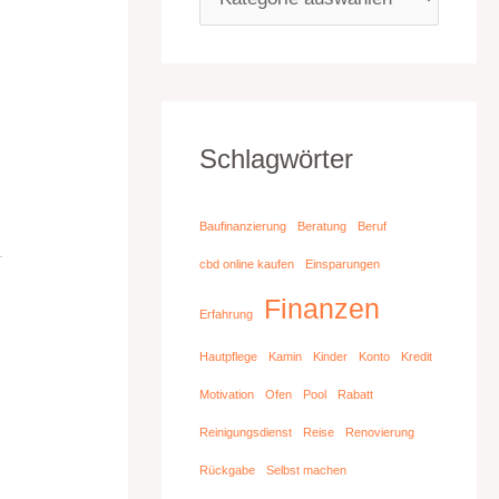
Schlagwörter
Baufinanzierung
Beratung
Beruf
cbd online kaufen
Einsparungen
Finanzen
Erfahrung
Hautpflege
Kamin
Kinder
Konto
Kredit
n
Motivation
Ofen
Pool
Rabatt
Reinigungsdienst
Reise
Renovierung
Rückgabe
Selbst machen