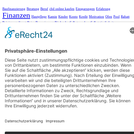
Baufinanzierung
Beratung
Beruf
cbd online kaufen
Einsparungen
Erfahrung
Finanzen
Hautpflege
Kamin
Kinder
Konto
Kredit
Motivation
Ofen
Pool
Rabatt
Reinigungsdienst
Reise
Renovierung
Rückgabe
Selbst machen
Selbstständigkeit
Sparen
Sparen im Alltag
Sparfuchs
Sparkonto
Tagesgeld
Taschengeld
Umtausch
Unterstützung
Upcycling
Warenrückgabe
Wohnen
Ziel
Archiv
Archiv
Copyright © 2026 Dein Sparschwein
Datenschutz
Impressum