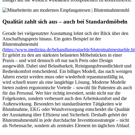
Qualität zahlt sich aus – auch bei Standardmöbeln
Gerade bei vielgenutzter Ausstattung lohnt sich der Blick über den
Anschaffungspreis hinaus. Ein gutes Beispiel ist der
Blutentnahmestuhl
(
https://www.medizina.de/behandlungsstuehle/blutentnahmestuehle.h
Er gehört zu den am stärksten belasteten Möbelstücken in einer
Praxis – und wird dennoch oft nur nach Preis oder Design
ausgewählt. Dabei sind Belastbarkeit, Reinigungsfreundlichkeit und
Bedienkomfort entscheidend. Ein billiges Modell, das nach wenigen
Jahren ersetzt werden muss oder wiederholt reparaturanfällig ist,
wird schnell teurer als eine langlebige Lösung. Moderne Modelle
bieten zudem ergonomische Vorteile – sowohl für Patienten als auch
für das Personal. Wer hier richtig investiert, senkt nicht nur die
Folgekosten, sondern verbessert auch den Arbeitskomfort und die
Außenwirkung. Besonders bei standardisierten Tätigkeiten wie
Blutabnahme, EKG oder Wundversorgung entscheidet die Qualität
der Ausstattung über Effizienz und Sicherheit. Deshalb gehört der
Blutentnahmestuhl in jede durchdachte Investitionsstrategie – nicht
als Nebensache, sondern als zentrales Element im täglichen Ablauf.