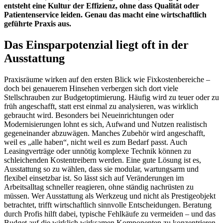
entsteht eine Kultur der Effizienz, ohne dass Qualität oder
Patientenservice leiden. Genau das macht eine wirtschaftlich
geführte Praxis aus.
Das Einsparpotenzial liegt oft in der
Ausstattung
Praxisräume wirken auf den ersten Blick wie Fixkostenbereiche –
doch bei genauerem Hinsehen verbergen sich dort viele
Stellschrauben zur Budgetoptimierung. Häufig wird zu teuer oder zu
früh angeschafft, statt erst einmal zu analysieren, was wirklich
gebraucht wird. Besonders bei Neueinrichtungen oder
Modernisierungen lohnt es sich, Aufwand und Nutzen realistisch
gegeneinander abzuwägen. Manches Zubehör wird angeschafft,
weil es „alle haben“, nicht weil es zum Bedarf passt. Auch
Leasingverträge oder unnötig komplexe Technik können zu
schleichenden Kostentreibern werden. Eine gute Lösung ist es,
Ausstattung so zu wählen, dass sie modular, wartungsarm und
flexibel einsetzbar ist. So lässt sich auf Veränderungen im
Arbeitsalltag schneller reagieren, ohne ständig nachrüsten zu
müssen. Wer Ausstattung als Werkzeug und nicht als Prestigeobjekt
betrachtet, trifft wirtschaftlich sinnvolle Entscheidungen. Beratung
durch Profis hilft dabei, typische Fehlkäufe zu vermeiden – und das
Budget auf die wirklich wirksamen Komponenten zu konzentrieren.