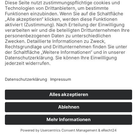
Die Unterstützung durch hochwertige
pflanzliche Präparate wie Tribulus Terrestris
kann hormonelle Balance fördern.
Mentale Übungen stärken die Aufmerksamkeit
und helfen, fokussiert zu bleiben.
Checkliste für nachhaltige Gesundheitsinvestitionen
✅🌿
🛌 Regelmäßig 7–
💧 Täglich ausreichend
8 Stunden Schlaf
Wasser trinken
einplanen
(mindestens 2 Liter)
🥗 Vollwertige
🏃 Tägliche
Mahlzeiten mit
Bewegungseinheiten von
viel Obst und