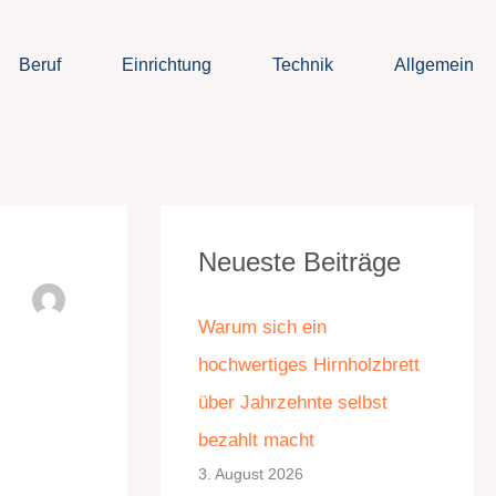
Beruf
Einrichtung
Technik
Allgemein
K
A
Neueste Beiträge
a
r
t
c
Warum sich ein
e
h
hochwertiges Hirnholzbrett
g
i
über Jahrzehnte selbst
o
v
bezahlt macht
r
3. August 2026
i